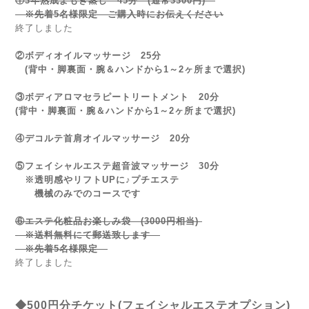
①3年熟成よもぎ蒸し 45分 (通常3300円)
※先着5名様限定 ご購入時にお伝えください
終了しました
②ボディオイルマッサージ 25分
(背中・脚裏面・腕＆ハンドから1～2ヶ所まで選択)
③ボディアロマセラピートリートメント 20分
(背中・脚裏面・腕＆ハンドから1～2ヶ所まで選択)
④デコルテ首肩オイルマッサージ 20分
⑤フェイシャルエステ超音波マッサージ 30分
※透明感やリフトUPに♪プチエステ
機械のみでのコースです
⑥エステ化粧品お楽しみ袋 (3000円相当)
※送料無料にて郵送致します
※先着5名様限定
終了しました
◆500円分チケット(フェイシャルエステオプション)