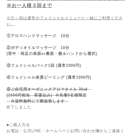
※お一人様３回まで
※①～④は通常のフェイシャルメニューと一緒にご利用くださ
い
①アロマハンドマッサージ 10分
②ボディオイルマッサージ 10分
(背中・両足の表面or裏面・腕＆ハンドから選択)
③フェイシャルパック1回 (通常1000円)
④フェイシャル角質ピーリング (通常1000円)
⑤ご自宅用オーガニックアロマオイル 30㎖
(1500円相当 容器込み) ※先着5名様限定
※送料無料にて郵送致します
終了しました
■ご購入方法
お電話・公式LINE・ホームページお問い合わせ欄からご連絡く