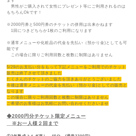
ます
男性がご購入されて女性にプレゼント等にご利用されるのは
もちろんOkです！
※2000円券と500円券のチケットの併用は出来かねます
1回につきどちらか1枚のご利用になります
※通常メニューや化粧品の代金を先払い（預かり金)としても可
能です
この場合に限りご利用回数と枚数に制限はありません
5/29のお支払い分をもって下記メニューをご利用でのチケット
販売は終了させて頂きました
たくさんのチケットのご協力を頂きありがとうございました
今後は通常メニューの代金を先払い（預かり金)としての販売と
なります
この場合に限りご利用回数と枚数に制限はありません
ご希望のお客様はお気軽にお問い合わせくださいませ
◆2000円分チケット限定メニュー
※お一人様２回まで