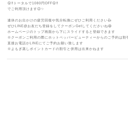
😲‼トータルで1080円OFF😲‼
でご利用頂けます😉✨
連休のお出かけの疲労回復や気分転換にぜひご利用ください👍
ぜひLINE@お友だち登録をしてクーポンGetしてくださいね😆
ホームページのトップ画面から下にスライドすると登録できます
※クーポンご利用の際にホットペッパービューティーからのご予約は割
直接お電話かLINEにてご予約お願い致します
※よもぎ蒸しポイントカードの割引と併用は出来かねます